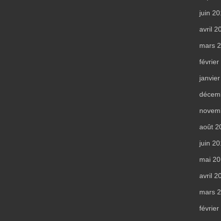
juin 2
avril 2
mars 
févrie
janvie
décem
novem
août 2
juin 2
mai 2
avril 2
mars 
févrie