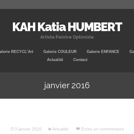
KAH Katia HUMBERT
Artiste Peintre Optimiste
Aller
alerie RECYCL’Art
Galerie COULEUR
Galerie ENFANCE
Ga
au
Actualité
Contact
contenu
principal
janvier 2016
3 janvier 2016
Actualité
Écrire un commentaire