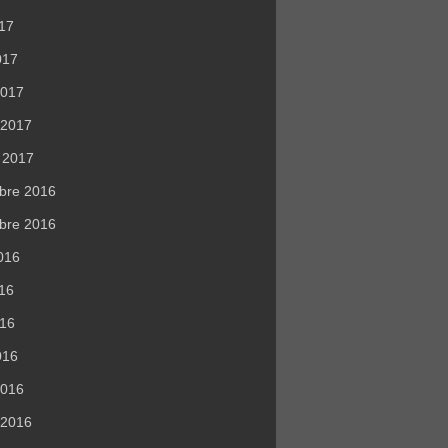
017
017
2017
r 2017
r 2017
bre 2016
bre 2016
016
016
016
016
2016
r 2016