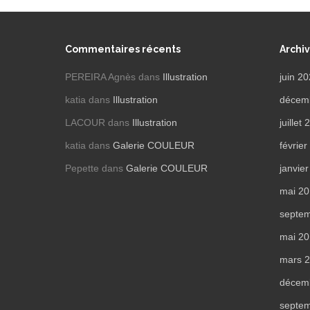
Commentaires récents
Archi
PEREIRA Agnès
dans
Illustration
juin 2
katia
dans
Illustration
décem
LACOUR
dans
Illustration
juillet
katia
dans
Galerie COULEUR
févrie
Pepette
dans
Galerie COULEUR
janvie
mai 2
septe
mai 2
mars 
décem
septe