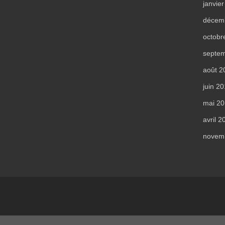
janvie
décem
octobr
septe
août 2
juin 2
mai 2
avril 2
novem