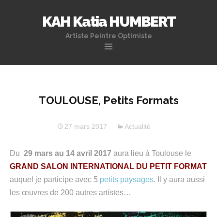
KAH Katia HUMBERT
Artiste Peintre Optimiste
Aller
au
contenu
principal
TOULOUSE, Petits Formats
27 mars 2017
Actualité
Du
29 mars au 14 avril 2017
aura lieu à Toulouse le
GRAND SALON INTERNATIONAL DU PETIT FORMAT
auquel je participe avec 5
petits paysages
. Il y aura aussi
les œuvres de 200 autres artistes…