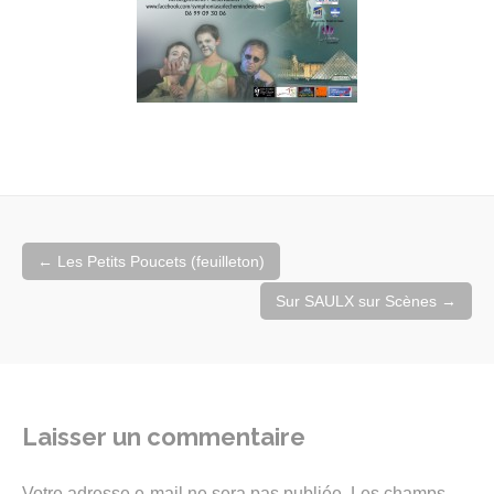
Navigation
←
Les Petits Poucets (feuilleton)
de
l'article
Sur SAULX sur Scènes
→
Laisser un commentaire
Votre adresse e-mail ne sera pas publiée.
Les champs