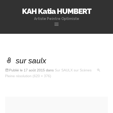
KAH Katia HUMBERT
Artiste Peintre Optimiste
Aller
au
contenu
principal
sur saulx
Publié le
17 août 2015
dans
Sur SAULX sur Scènes
Pleine résolution (620 × 376)