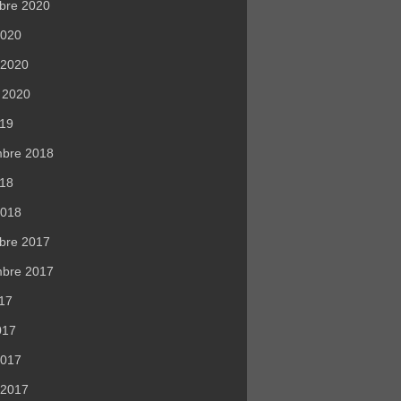
bre 2020
 2020
r 2020
r 2020
019
mbre 2018
018
2018
bre 2017
mbre 2017
017
017
2017
r 2017