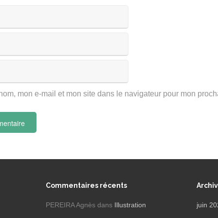
nom, mon e-mail et mon site dans le navigateur pour mon proc
Commentaires récents
Archi
PEREIRA Agnès
dans
Illustration
juin 2