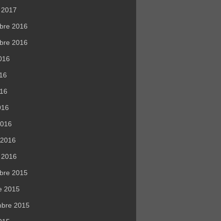
r 2017
bre 2016
bre 2016
016
016
016
016
2016
r 2016
r 2016
bre 2015
e 2015
mbre 2015