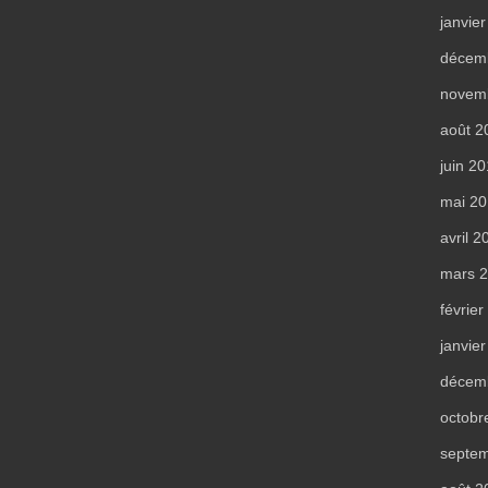
janvie
décem
novem
août 2
juin 2
mai 2
avril 2
mars 
févrie
janvie
décem
octobr
septe