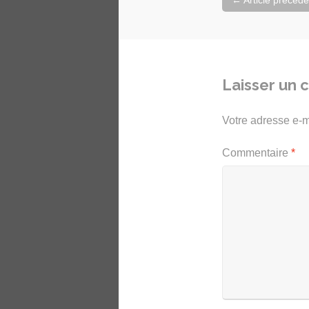
←
Article précéde
de
l'article
Laisser un
Votre adresse e-m
Commentaire
*