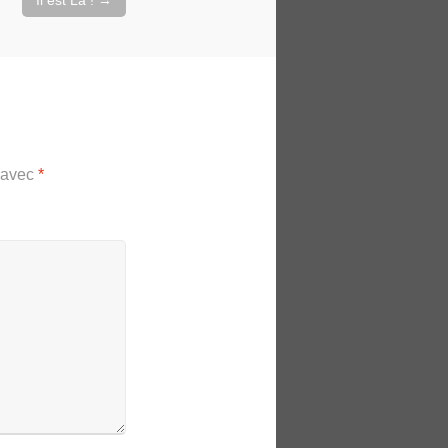
Il est Là !
→
s avec
*