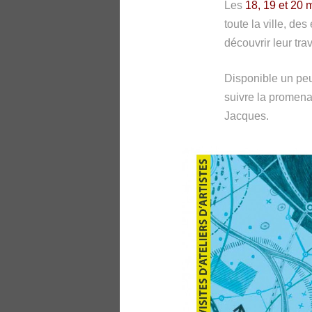
Les
18, 19 et 20 
toute la ville, des
découvrir leur trav
Disponible un peu
suivre la promenad
Jacques.