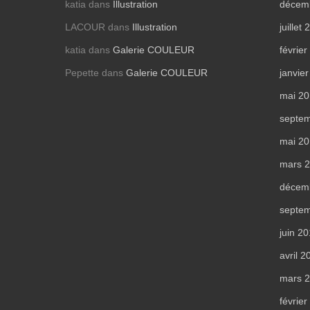
katia
dans
Illustration
décem
LACOUR
dans
Illustration
juillet
katia
dans
Galerie COULEUR
févrie
Pepette
dans
Galerie COULEUR
janvie
mai 2
septe
mai 2
mars 
décem
septe
juin 2
avril 2
mars 
févrie