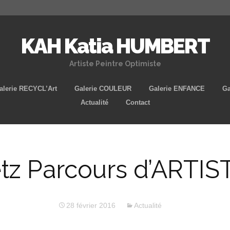
KAH Katia HUMBERT
Artiste Peintre Optimiste
Aller
alerie RECYCL’Art
Galerie COULEUR
Galerie ENFANCE
Ga
au
Actualité
Contact
contenu
principal
tz Parcours d’ARTIS
28 février 2016
Actualité