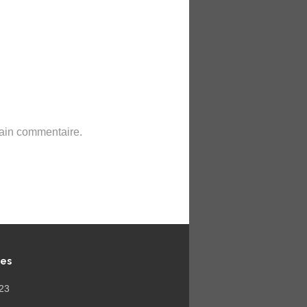
hain commentaire.
ves
023