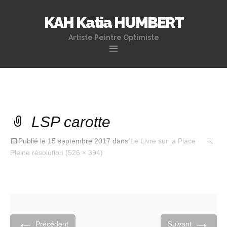
KAH Katia HUMBERT
Artiste Peintre Optimiste
Aller
au
contenu
principal
LSP carotte
Publié le
15 septembre 2017
dans
Le Livre sur la Place
Pleine résolution (526 × 394)
←
→
Précédent
Suivant