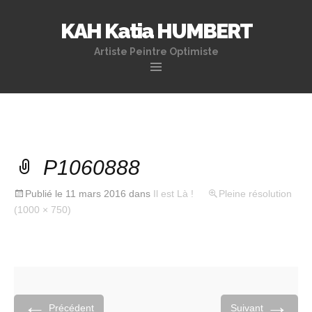
KAH Katia HUMBERT
Artiste Peintre Optimiste
Aller
au
contenu
principal
P1060888
Publié le
11 mars 2016
dans
Il est Là !
Pleine résolution
(1000 × 750)
←
→
Précédent
Suivant