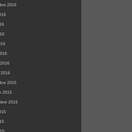
bre 2016
016
016
016
016
2016
r 2016
r 2016
bre 2015
e 2015
mbre 2015
015
015
015