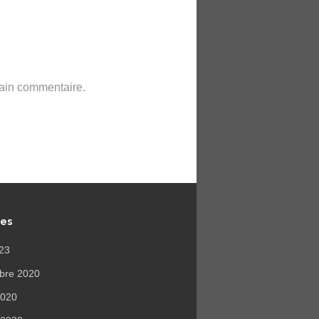
hain commentaire.
ves
023
bre 2020
 2020