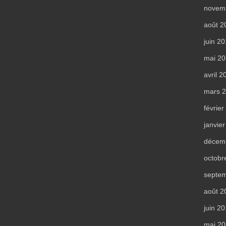
novem
août 2
juin 2
mai 2
avril 2
mars 
févrie
janvie
décem
octobr
septe
août 2
juin 2
mai 2