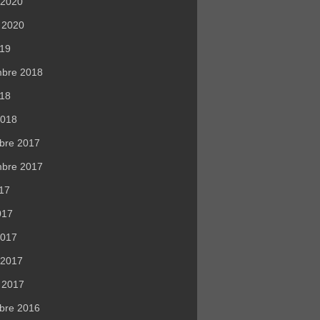
r 2020
r 2020
019
mbre 2018
018
2018
bre 2017
mbre 2017
017
017
2017
r 2017
r 2017
bre 2016