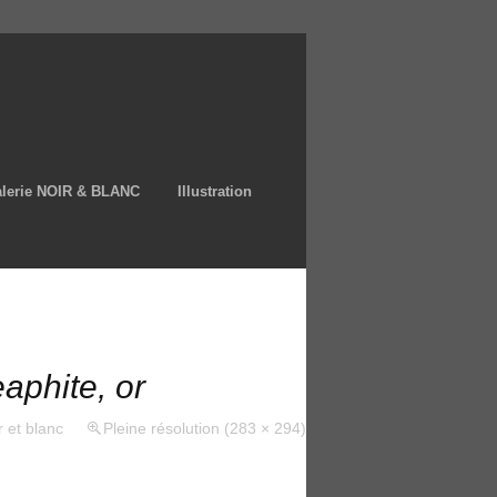
lerie NOIR & BLANC
Illustration
aphite, or
r et blanc
Pleine résolution (283 × 294)