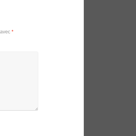
s avec
*