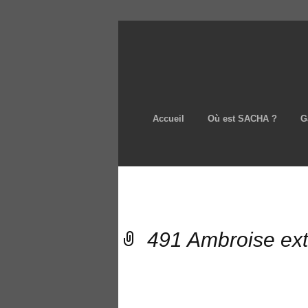
Accueil
Où est SACHA ?
G
491 Ambroise ext