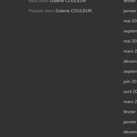
katia
dans
Galerie COULEUR
févrie
Pepette
dans
Galerie COULEUR
janvie
mai 2
septe
mai 2
mars 
décem
septe
juin 2
avril 2
mars 
févrie
janvie
décem