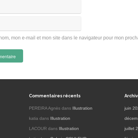
nom, mon e-mail et mon site dans le navigateur pour mon proc
Commentaires récents
Archi
PEREIRA Agnès
dans
Illustration
juin 2
katia
dans
Illustration
décem
LACOUR
dans
Illustration
juillet