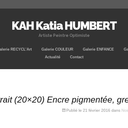
KAH Katia HUMBERT
Artiste Peintre Optimiste
Aller
alerie RECYCL’Art
Galerie COULEUR
Galerie ENFANCE
Ga
au
Actualité
Contact
contenu
principal
rait (20×20) Encre pigmentée, gre
Publié le
21 février 2016
dans
Noi