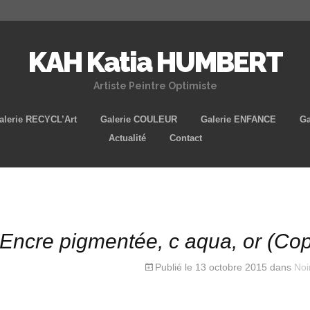
KAH Katia HUMBERT
Artiste Peintre Optimiste
Aller
alerie RECYCL’Art
Galerie COULEUR
Galerie ENFANCE
Ga
au
Actualité
Contact
contenu
principal
Encre pigmentée, c aqua, or (Cop
Publié le
13 octobre 2015
dans
Noi