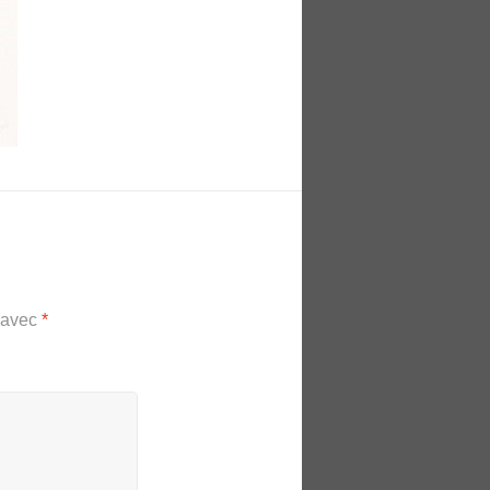
s avec
*