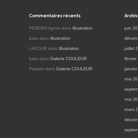
Commentaires récents
Archi
PEREIRA Agnès
dans
Illustration
juin 2
katia
dans
Illustration
décem
LACOUR
dans
Illustration
juillet
katia
dans
Galerie COULEUR
févrie
Pepette
dans
Galerie COULEUR
janvie
mai 2
septe
mai 2
mars 
décem
septe