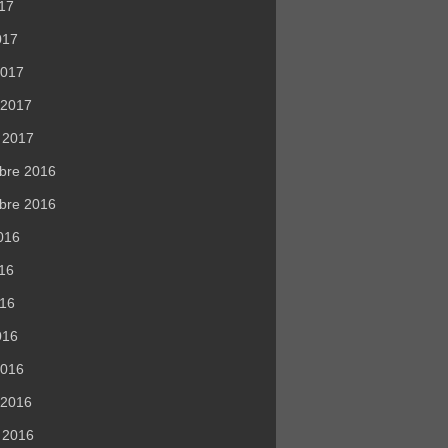
017
017
2017
r 2017
r 2017
bre 2016
bre 2016
016
016
016
016
2016
r 2016
r 2016