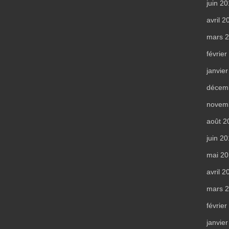
juin 2
avril 2
mars 
févrie
janvie
décem
novem
août 2
juin 2
mai 2
avril 2
mars 
févrie
janvie