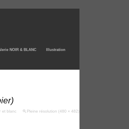
lerie NOIR & BLANC
Illustration
ier)
r et blanc
Pleine résolution (480 × 482)