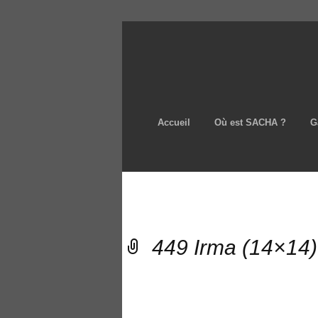
Accueil
Où est SACHA ?
G
449 Irma (14×14)