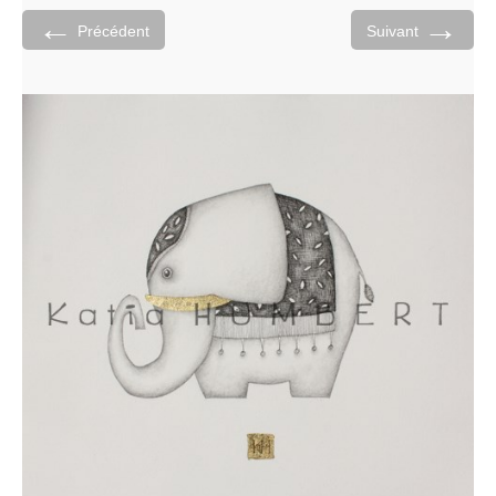
←
→
Précédent
Suivant