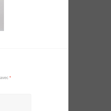
s avec
*