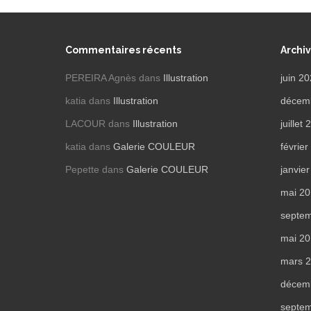
Commentaires récents
Archi
PEREIRA Agnès
dans
Illustration
juin 2
katia
dans
Illustration
décem
LACOUR
dans
Illustration
juillet
katia
dans
Galerie COULEUR
févrie
Pepette
dans
Galerie COULEUR
janvie
mai 2
septe
mai 2
mars 
décem
septe