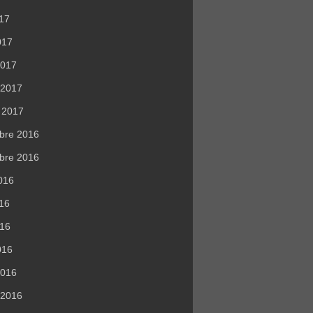
017
017
2017
r 2017
r 2017
bre 2016
bre 2016
016
016
016
016
2016
r 2016