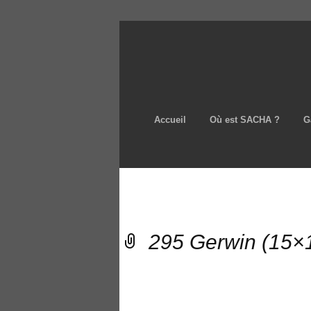
Accueil
Où est SACHA ?
G
295 Gerwin (15×