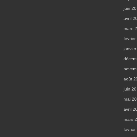
juin 2
avril 2
mars 
févrie
janvie
décem
novem
août 2
juin 2
mai 2
avril 2
mars 
févrie