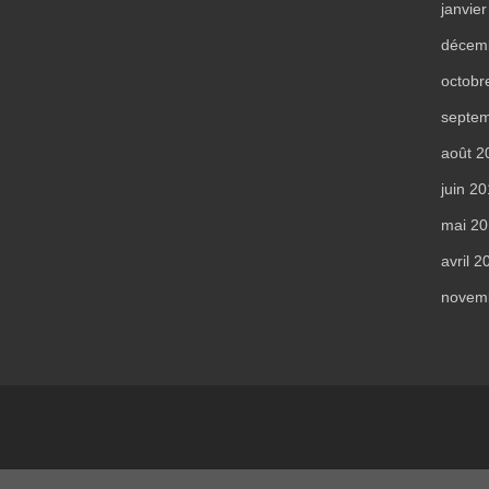
janvie
décem
octobr
septe
août 2
juin 2
mai 2
avril 2
novem