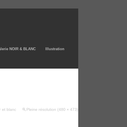
lerie NOIR & BLANC
Illustration
r et blanc
Pleine résolution (480 × 473)