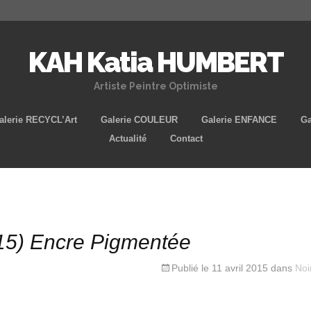
KAH Katia HUMBERT
Artiste Peintre Optimiste
Aller
alerie RECYCL’Art
Galerie COULEUR
Galerie ENFANCE
Ga
au
Actualité
Contact
contenu
principal
15) Encre Pigmentée
Publié le
11 avril 2015
dans
Noi