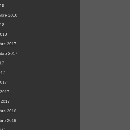
019
mbre 2018
018
2018
bre 2017
mbre 2017
017
017
2017
r 2017
r 2017
bre 2016
bre 2016
016