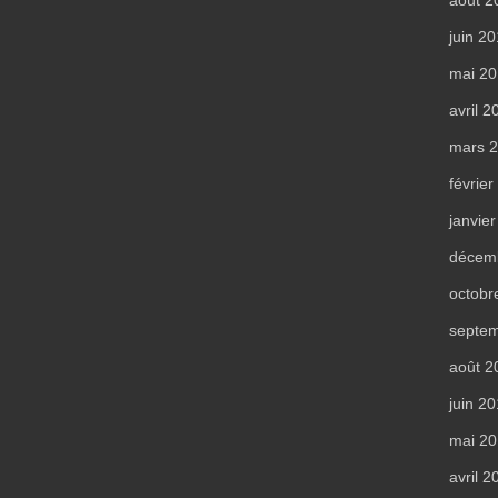
juin 2
mai 2
avril 2
mars 
févrie
janvie
décem
octobr
septe
août 2
juin 2
mai 2
avril 2