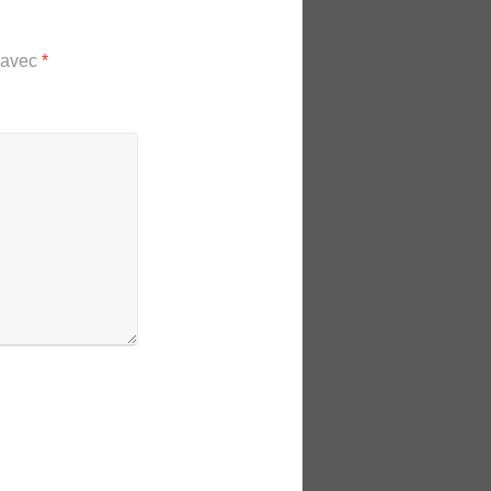
s avec
*