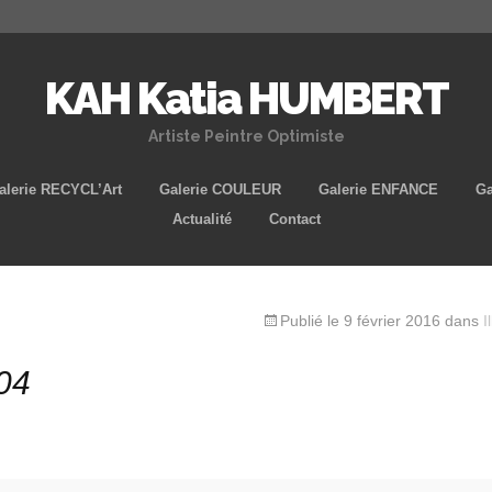
KAH Katia HUMBERT
Artiste Peintre Optimiste
Aller
alerie RECYCL’Art
Galerie COULEUR
Galerie ENFANCE
Ga
au
Actualité
Contact
contenu
principal
Publié le
9 février 2016
dans
I
04