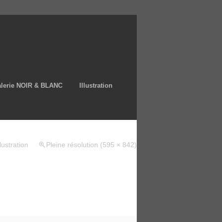
lerie NOIR & BLANC
Illustration
llustration
Pleine résolution (595 × 842)