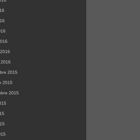
016
016
016
2016
r 2016
r 2016
bre 2015
e 2015
mbre 2015
015
015
015
015