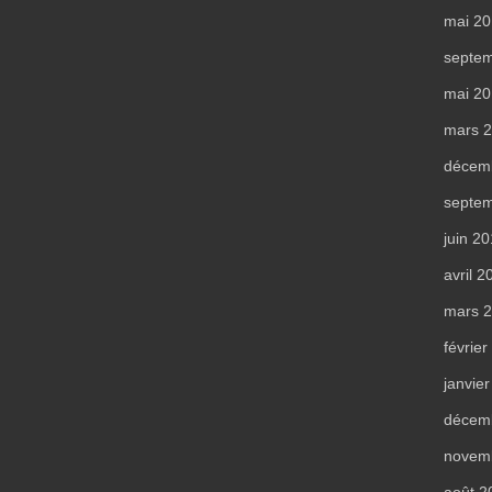
mai 2
septe
mai 2
mars 
décem
septe
juin 2
avril 2
mars 
févrie
janvie
décem
novem
août 2