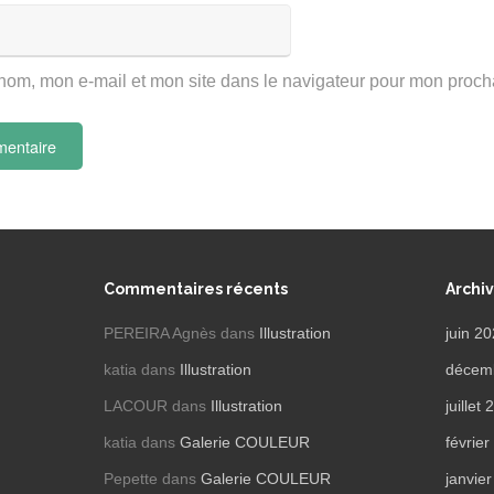
nom, mon e-mail et mon site dans le navigateur pour mon proc
Commentaires récents
Archi
PEREIRA Agnès
dans
Illustration
juin 2
katia
dans
Illustration
décem
LACOUR
dans
Illustration
juillet
katia
dans
Galerie COULEUR
févrie
Pepette
dans
Galerie COULEUR
janvie