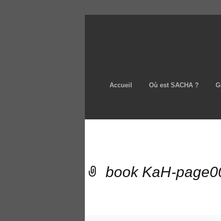
Accueil
Où est SACHA ?
G
book KaH-page0