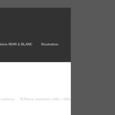
lerie NOIR & BLANC
Illustration
s
enfance
Pleine résolution (480 × 680)