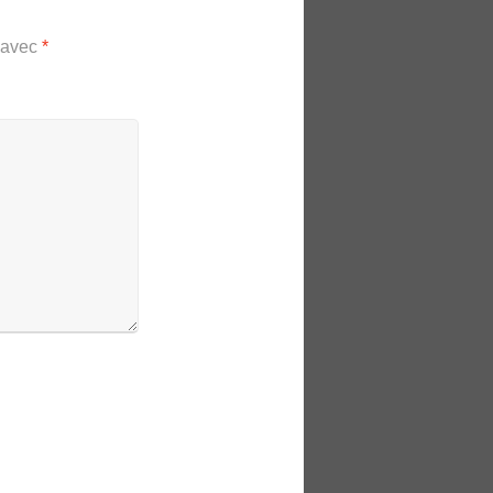
s avec
*