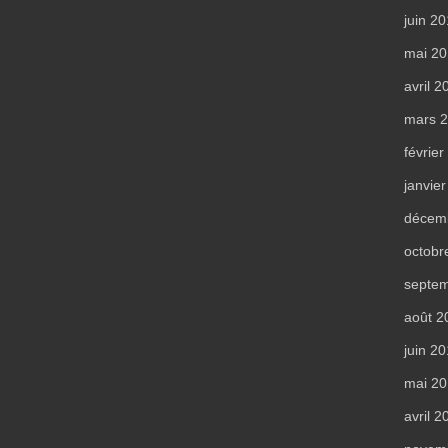
juin 2
mai 2
avril 2
mars 
févrie
janvie
décem
octobr
septe
août 2
juin 2
mai 2
avril 2