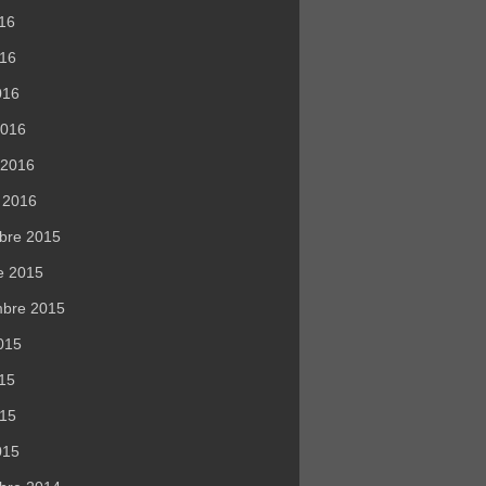
016
016
016
2016
r 2016
r 2016
bre 2015
e 2015
mbre 2015
015
015
015
015