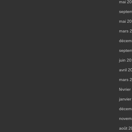
mai 2
septe
mai 2
mars 
décem
septe
juin 2
avril 2
mars 
févrie
janvie
décem
novem
août 2