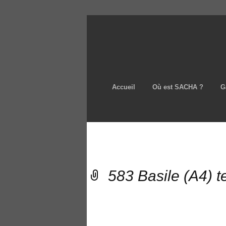
Accueil
Où est SACHA ?
G
583 Basile (A4) t