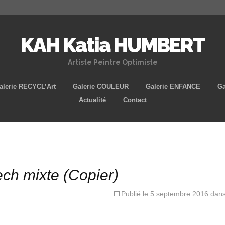
KAH Katia HUMBERT
Artiste Peintre Optimiste
Aller
alerie RECYCL’Art
Galerie COULEUR
Galerie ENFANCE
Ga
au
Actualité
Contact
contenu
principal
ech mixte (Copier)
Publié le
5 septembre 2016
dan