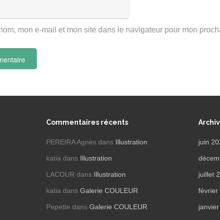
nom, mon e-mail et mon site dans le navigateur pour mon proc
Commentaires récents
Archi
PEREIRA Agnès
dans
Illustration
juin 2
katia
dans
Illustration
décem
LACOUR
dans
Illustration
juillet
katia
dans
Galerie COULEUR
févrie
Pepette
dans
Galerie COULEUR
janvie