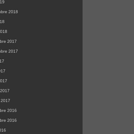
019
mbre 2018
018
2018
bre 2017
mbre 2017
017
017
2017
r 2017
r 2017
bre 2016
bre 2016
016