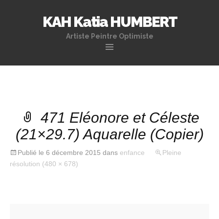
KAH Katia HUMBERT
Artiste Peintre Optimiste
Aller
au
contenu
principal
471 Eléonore et Céleste
(21×29.7) Aquarelle (Copier)
Publié le
6 décembre 2015
dans
enfance
Pleine
résolution (480 × 678)