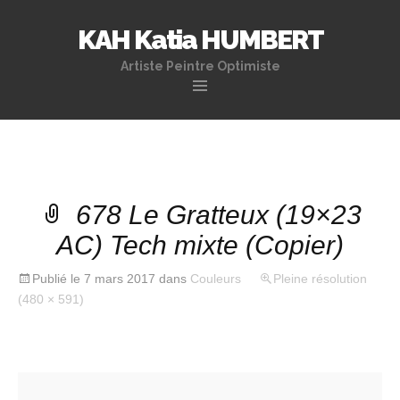
KAH Katia HUMBERT
Artiste Peintre Optimiste
Aller
au
contenu
principal
678 Le Gratteux (19×23
AC) Tech mixte (Copier)
Publié le
7 mars 2017
dans
Couleurs
Pleine résolution
(480 × 591)