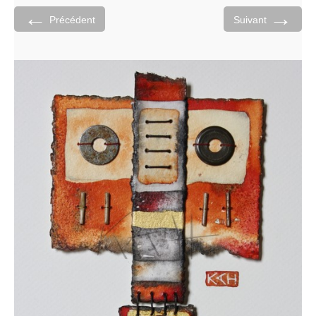
←
→
Précédent
Suivant