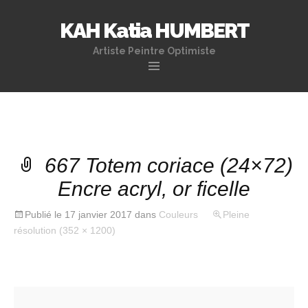
KAH Katia HUMBERT
Artiste Peintre Optimiste
Aller
au
contenu
principal
667 Totem coriace (24×72)
Encre acryl, or ficelle
Publié le
17 janvier 2017
dans
Couleurs
Pleine
résolution (352 × 1200)