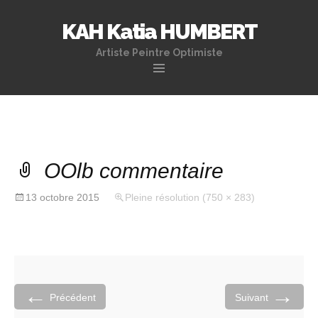
KAH Katia HUMBERT
Artiste Peintre Optimiste
Aller
au
contenu
principal
OOlb commentaire
13 octobre 2015
Pleine résolution (750 × 283)
←
→
Précédent
Suivant