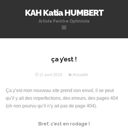
KAH Katia HUMBERT
Artiste Peintre Optimiste
Aller
au
contenu
principal
ça y’est !
11 avril 2015
Actualité
Ça y’est mon nouveau site prend son envol, il se peut
qu’il y ait des imperfections, des erreurs, des pages 404
(oh non pourvu qu’il n’y ait pas de page 404).
Bref, c’est en rodage !