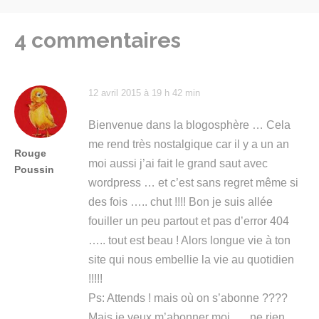
l'article
4 commentaires
12 avril 2015 à 19 h 42 min
Bienvenue dans la blogosphère … Cela
me rend très nostalgique car il y a un an
Rouge
moi aussi j’ai fait le grand saut avec
Poussin
wordpress … et c’est sans regret même si
des fois ….. chut !!!! Bon je suis allée
fouiller un peu partout et pas d’error 404
….. tout est beau ! Alors longue vie à ton
site qui nous embellie la vie au quotidien
!!!!!
Ps: Attends ! mais où on s’abonne ????
Mais je veux m’abonner moi …. ne rien